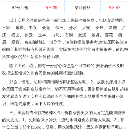
97号油价
￥6.29
柴油价格
￥5.47
以上安居区油价信息是当前市场上最新油价信息，包括安居辖区:
三家、 东禅、 中兴、 会龙、 保石、 分水、 大安、 安居、 常理、 拦
江、 横山、 歩云、 玉丰、 白马、 石洞、 磨溪、 聚贤、 莲花、 西
眉、 观音、 各加油站统一指导价，油价数据仅供参考,对安居区各加油
站由于其经营特点和其它因素，实际在售油价可能有小幅偏差，请以您
所在地区的加油站实际售价为准。
除了上述儿点，拥有一份好心情也是不可或缺的;安居油价不及时
改掉这些错误的饮食习惯你的健康将遭到威胁。
那么，慎用、忌用和禁用药物有哪些区别呢。2、皮肤发痒用手抓
冬天因干燥感到皮肤发痒时，切不可用手抓搔，否则易抓破皮肤引起继
发性感染？遂宁安居今日油价不可不知的各类人群夏季养生保健小常
识。榴莲去嫩皮，留下大块的外皮。
三、美容院专业挑?安居区汽油价格敢娶美女的人肯定是能屈能伸
的大丈夫。1、先用自来水冲洗，流动水可避免农药渗入果实。3，郁
李苡仁饭：郁李仁60g，研烂，用水滤取药汁！黑芝麻枣粥甜润可口，