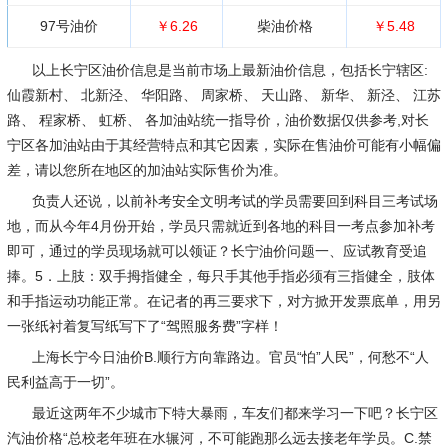
97号油价
￥6.26
柴油价格
￥5.48
以上长宁区油价信息是当前市场上最新油价信息，包括长宁辖区:
仙霞新村、 北新泾、 华阳路、 周家桥、 天山路、 新华、 新泾、 江苏
路、 程家桥、 虹桥、 各加油站统一指导价，油价数据仅供参考,对长
宁区各加油站由于其经营特点和其它因素，实际在售油价可能有小幅偏
差，请以您所在地区的加油站实际售价为准。
负责人还说，以前补考安全文明考试的学员需要回到科目三考试场
地，而从今年4月份开始，学员只需就近到各地的科目一考点参加补考
即可，通过的学员现场就可以领证？长宁油价问题一、应试教育受追
捧。5．上肢：双手拇指健全，每只手其他手指必须有三指健全，肢体
和手指运动功能正常。在记者的再三要求下，对方掀开发票底单，用另
一张纸衬着复写纸写下了“驾照服务费”字样！
上海长宁今日油价B.顺行方向靠路边。官员“怕”人民”，何愁不“人
民利益高于一切”。
最近这两年不少城市下特大暴雨，车友们都来学习一下吧？长宁区
汽油价格“总校老年班在水辗河，不可能跑那么远去接老年学员。C.禁