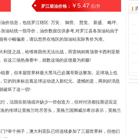
￥5.47
罗江柴油价格：
元/升
价信息，包括罗江辖区: 万安、 御营、 慧觉、 新盛、 略坪、
、 各加油站统一指导价，油价数据仅供参考,对罗江县各加油站由于
能有小幅偏差，请以您所在地区的加油站实际售价为准。
澳大利亚之战，哈维将因伤无法出战，而雷纳则将顶替卡西利亚斯
。在这三场热身赛中，就数这场的反馈最为积极!
小组赛，但本届世界杯最大黑马已必属哥斯达黎加。足球场上也
，它的到来标志着足球运动进入新纪元。遗憾的是，两则好消息
就破坏了这一切!
成行，法国在前场或许缺少一些创造力，但对付洪都拉斯还应足
皮尔洛的传球让英格兰吃尽苦头，英格兰国脚威尔希尔表示，英格兰
豪门?举个例子，澳大利亚队已经连续参加了三届世界杯，但他们