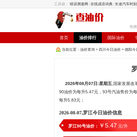
工具箱：
错误测速网
|
在线成语词典
|
长途汽车时刻
热搜
首页
油价排行
国际油价
当前位置：
油价查询
>
四川今日油价
>
德阳今
2026年08月07日:星期五
,国家发展改革
90油价为每升5.47元，93号汽油售价为每
每升5.83元；
2026-08-07,罗江今日油价信息
￥5.47
罗江90号油价：
元/升