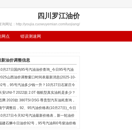
四川罗江油价
查询网址：http://youjia.cuowuyemian.com/luojiang/
站网点
错误测速网
最新油价调整信息
10月27日国内95号汽油油价查询_今日95号汽油
价格查询
2025山西油价调整窗口时间表最新消息(2025-10-
27)
92号，95号汽油多少钱一升？10月27日石家庄今
日油价一览表
长安UNI-T 2022款 2.0T 领航型真实油耗是多少？
10月27日
迈腾 2020款 380TSI DSG 尊贵型汽车油耗查询，
10月27日
南宁调整后，92、95汽油价格表(10月27日)_今日
油价调整消息
10月27日今天92号汽油最新价格表，新一轮油价
调整10月27日24时开
福建石狮今日油价92号，95号汽油和0号柴油价格
最新消息(10-27)