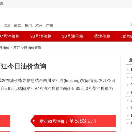
表
：
深圳
、
南京
、
厦门
、
杭州
、
广州
97号油价格
93号油价格
90号油价格
柴油价格
加油
日油价
> 罗江今日油价查询
罗江今日油价查询
发布油价指导信息结合四川罗江县(luojiang)实际情况,罗江今日
升5.83元,德阳罗江97号汽油售价为每升5.83元,0号柴油售价为
￥5.83
罗江93号油价：
元/升