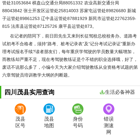
管处31053684 棋盘山交通分局88051332 农业高新交通分局
88043842 张士开发区运管处25814003 苏家屯运管处89826680 新城
子运管处89861253 辽中县运管处87881929 新民市运管处22762359-
815 法库县运管处87125726 康平县运管处873。
在记者的陪同下，前日田先生又来到长征驾校总校校务办。道路考
试初考不合格者，须持“路考、桩考记录表”及“记分考试记录证”重新办
理考试报名手续?读者朋友们，每年重庆学驾驶的学员数量大幅增加，
而教练却严重不足，现在考驾驶教练证是个不错的职业选择哦，好了，
废话不说那么多了，小编今天为大家介绍驾驶教练从业资格考试题的第
六章驾驶员培训教学大纲的判断题。
四川茂县实用查询
生活必备神器
茂县
茂县
身份
错误
区号
地图
号码
测速
网