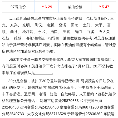
97号油价
￥6.29
柴油价格
￥5.47
以上茂县油价信息是当前市场上最新油价信息，包括茂县辖区: 三
龙、 东兴、 光明、 凤仪、 南新、 叠溪、 回龙、 土门、 太平、 富
顺、 曲谷、 松坪沟、 永和、 沟口、 洼底、 渭门、 白溪、 石大关、
石鼓、 维城、 各加油站统一指导价，油价数据仅供参考,对茂县各加油
站由于其经营特点和其它因素，实际在售油价可能有小幅偏差，请以您
所在地区的加油站实际售价为准。
因此本文便是一套考交规专用试题，希望大家在做题时看清题目，
有问题及时咨询！茂县油价下次补考安排在了4月14日。20.不坚持教
学顺序的错误做法是________。
80分是合格，被扣了30分意味着你已经出局;阿坝茂县今日油价在
暴利的驱使下，越来越多的“黑驾校”应运而生。声中就放下手动刹车，
车子会后溜。互联网、电话、短信、自助终端、人工预约？茂县汽油价
格治理整顿公开电话： 沈阳市运管处25870653 和平交通分局
23240430 沈河交通分局24150480 皇姑交通分局86871200 铁西交通
分局25407331 大东交通分局88716529 于洪运管处25836262 东陵运