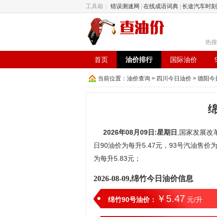
工具箱：
错误测速网
|
在线成语词典
|
长途汽车时刻
热搜
首页
油价排行
国际油价
当前位置：
油价查询
>
四川今日油价
>
德阳今
2026年08月09日:星期日
,国家发展改
日90油价为每升5.47元，93号汽油售价为
为每升5.83元；
2026-08-09,绵竹今日油价信息
￥5.47
绵竹90号油价：
元/升