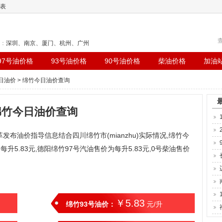
表
查
：
深圳
、
南京
、
厦门
、
杭州
、
广州
97号油价格
93号油价格
90号油价格
柴油价格
加油
日油价
> 绵竹今日油价查询
绵竹今日油价查询
革发布油价指导信息结合四川绵竹市(mianzhu)实际情况,绵竹今
每升5.83元,德阳绵竹97号汽油售价为每升5.83元,0号柴油售价
￥5.83
绵竹93号油价：
元/升