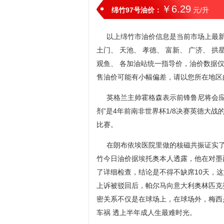
￥6.29
绵竹97号油价：
元/升
以上绵竹市油价信息是当前市场上最新油
土门、 天池、 孝德、 富新、 广济、 拱
观鱼、 各加油站统一指导价，油价数据
售油价可能有小幅偏差，请以您所在地区
英格兰主帅霍格森表示前锋鲁尼将会应
剂”是4年前南非世界杯1/8决赛英德大战
比赛。
在朗布依埃医院里做的核磁共振证实
竹今日油价据埃托奥本人透露，他在对墨
了详细检查，结论是不得不缺席10天，
上诉被驳回后，帕尔马向意大利奥林匹克
密关系不仅是在球场上，在球场外，梅西
车祸 透上半年成人生最难时光。