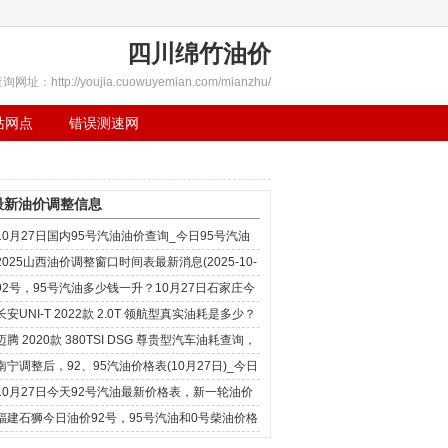
四川绵竹油价
询网址：http://youjia.cuowuyemian.com/mianzhu/
站网点
错误测速网
最新油价调整信息
10月27日国内95号汽油油价查询_今日95号汽油
价格查询
2025山西油价调整窗口时间表最新消息(2025-10-
27)
92号，95号汽油多少钱一升？10月27日石家庄今
日油价一览表
长安UNI-T 2022款 2.0T 领航型真实油耗是多少？
10月27日
迈腾 2020款 380TSI DSG 尊贵型汽车油耗查询，
10月27日
南宁调整后，92、95汽油价格表(10月27日)_今日
油价调整消息
10月27日今天92号汽油最新价格表，新一轮油价
调整10月27日24时开
福建石狮今日油价92号，95号汽油和0号柴油价格
最新消息(10-27)