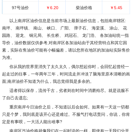
97号油价
￥6.20
柴油价格
￥5.45
以上南岸区油价信息是当前市场上最新油价信息，包括南岸辖区:
南坪、 南坪镇、 南山、 峡口、 广阳、 弹子石、 海棠溪、 涂山、 花
园路、 迎龙、 铜元局、 长生桥、 鸡冠石、 龙门浩、 各加油站统一指
导价，油价数据仅供参考,对南岸区各加油站由于其经营特点和其它因
素，实际在售油价可能有小幅偏差，请以您所在地区的加油站实际售价
为准。
你从我的世界里消失了太久太久，偶尔想起你时，会回忆起曾经一
起走过的往事，一年两年三年，时间流走并冲淡了脑海里原本清晰的画
面;南岸油价不知道为什么，我总觉得我是多余的。
适者得以保存，流传千古，劣者则在时间中消磨殆尽。就是说服不
了自己去遗忘;
重庆南岸今日油价之后，不知道以后会如何。如果有一天这一切都
只是个梦，我到底是该开心还是难过。不服气打电话责问，你说，你肯
定是有事呗，一大活人能出啥事?
南岸区汽油价格就像我们在一起时说的一样，即使有一天我们分开