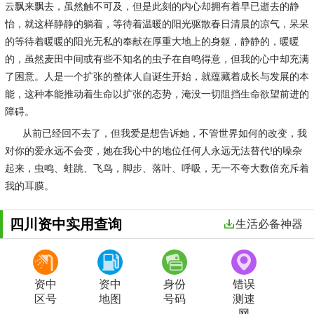
云飘来飘去，虽然触不可及，但是此刻的内心却拥有着早已逝去的静
怡，就这样静静的躺着，等待着温暖的阳光驱散春日清晨的凉气，呆呆
的等待着暖暖的阳光无私的奉献在厚重大地上的身躯，静静的，暖暖
的，虽然麦田中间或有些不知名的虫子在自鸣得意，但我的心中却充满
了困意。人是一个扩张的整体人自诞生开始，就蕴藏着成长与发展的本
能，这种本能推动着生命以扩张的态势，淹没一切阻挡生命欲望前进的
障碍。
从前已经回不去了，但我爱是想告诉她，不管世界如何的改变，我
对你的爱永远不会变，她在我心中的地位任何人永远无法替代!的噪杂
起来，虫鸣、蛙跳、飞鸟，脚步、落叶、呼吸，无一不夸大数倍充斥着
我的耳膜。
四川资中实用查询
生活必备神器
资中
资中
身份
错误
区号
地图
号码
测速
网