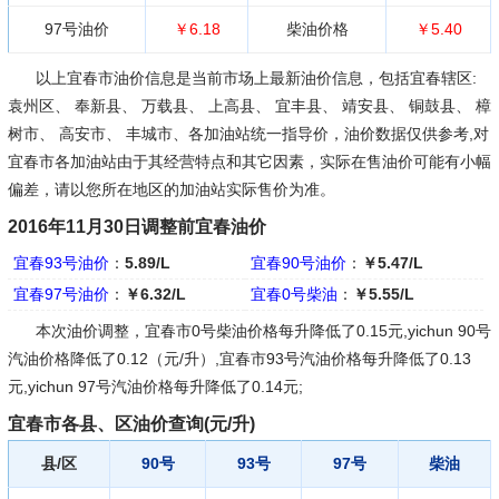
97号油价
￥6.18
柴油价格
￥5.40
以上宜春市油价信息是当前市场上最新油价信息，包括宜春辖区:
袁州区、 奉新县、 万载县、 上高县、 宜丰县、 靖安县、 铜鼓县、 樟
树市、 高安市、 丰城市、各加油站统一指导价，油价数据仅供参考,对
宜春市各加油站由于其经营特点和其它因素，实际在售油价可能有小幅
偏差，请以您所在地区的加油站实际售价为准。
2016年11月30日调整前宜春油价
宜春93号油价
：
5.89/L
宜春90号油价
：
￥5.47/L
宜春97号油价
：
￥6.32/L
宜春0号柴油
：
￥5.55/L
本次油价调整，宜春市0号柴油价格每升降低了0.15元,yichun 90号
汽油价格降低了0.12（元/升）,宜春市93号汽油价格每升降低了0.13
元,yichun 97号汽油价格每升降低了0.14元;
宜春市各县、区油价查询(元/升)
县/区
90号
93号
97号
柴油